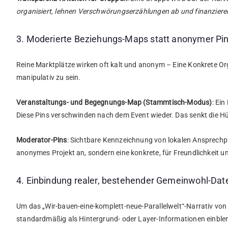
organisiert, lehnen Verschwörungserzählungen ab und finanziere
3. Moderierte Beziehungs-Maps statt anonymer Pi
Reine Marktplätze wirken oft kalt und anonym – Eine Konkrete O
manipulativ zu sein.
Veranstaltungs- und Begegnungs-Map (Stammtisch-Modus)
: Ein
Diese Pins verschwinden nach dem Event wieder. Das senkt die Hür
Moderator-Pins
: Sichtbare Kennzeichnung von lokalen Ansprechpart
anonymes Projekt an, sondern eine konkrete, für Freundlichkeit 
4. Einbindung realer, bestehender Gemeinwohl-Dat
Um das „Wir-bauen-eine-komplett-neue-Parallelwelt“-Narrativ vo
standardmäßig als Hintergrund- oder Layer-Informationen einble