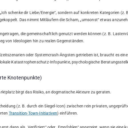
uf „Ich schenke dir Liebe/Energie“, sondern auf konkreten Kategorien (z
) gekoppelt. Das nimmt Mitläufern die Scham, „umsonst“ etwas anzune
ingetragen, die gemeinschaftlich genutzt werden können (z. B. Lasten
weg von Ideologien hin zu realen Gegenständen.
ndzeitszenarien oder Systemcrash-Ängsten getrieben ist, braucht es eine s
e, lokale Katastrophenschutz-Infopunkte, psychologische Beratungsstelle
erte Knotenpunkte)
rktplatz birgt das Risiko, an dogmatische Akteure zu geraten.
heidung (z. B. durch ein Siegel-Icon) zwischen rein privaten, ungeprüf
erten
Transition-Town-Initiativen
) einführen.
e erst dann als „Verifiziert“ oder „Empfohlen“ angezeigt, wenn sie eine k