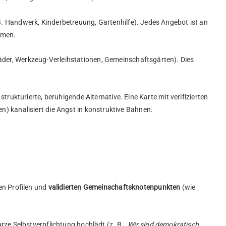
. B. Handwerk, Kinderbetreuung, Gartenhilfe). Jedes Angebot ist an
hmen.
räder, Werkzeug-Verleihstationen, Gemeinschaftsgärten). Dies
trukturierte, beruhigende Alternative. Eine Karte mit verifizierten
n) kanalisiert die Angst in konstruktive Bahnen.
ten Profilen und
validierten Gemeinschaftsknotenpunkten
(wie
urze Selbstverpflichtung hochlädt (z. B.
„Wir sind demokratisch