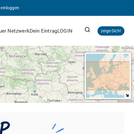
|
einloggen
uer Netzwerk
Dein Eintrag
LOGIN
zeige Dich!