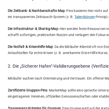
Die Zeitbank- & Nachbarschafts-Map
: Pins basieren hier nicht a
ein transparentes Zeittausch-System (z. B.
Talentbörsen
-Prinzip
Die Infrastruktur- & Sharing-Map
: Hier werden feste Ressourcen e
schafft sofortigen, praktischen Nutzen und verlagert den Fokus 
Die Notfall- & Krisenhilfe-Map
: Da die Mitläufer-Klientel oft von E
Anlaufstellen für echte Krisen (z. B. anerkannte Erste-Hilfe-Kurs
2. Die „Sicherer Hafen“-Validierungsebene (Verifizi
Mitläufer suchen nach Orientierung und Vertrauen. Ein offener Ma
Zertifizierte Gruppen-Pins
: MarkerMap sollte eine optische Untersc
eingetragenen Vereinen, offiziellen Genossenschaften oder etabli
Transparenz-Kriterien für Gruppen
: Eine Gruppe wird auf der Kart