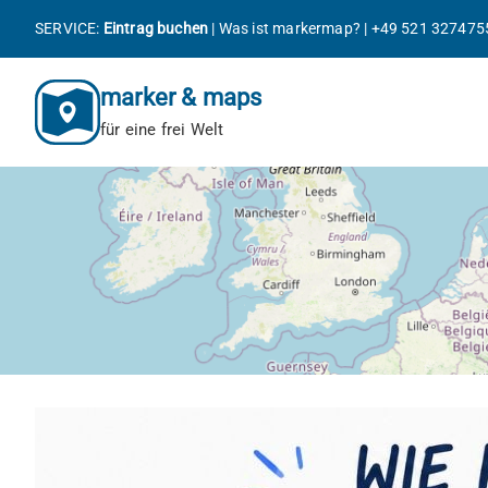
Zum
SERVICE:
Eintrag buchen
|
Was ist markermap?
|
+49 521 327475
Inhalt
springen
marker & maps
für eine frei Welt