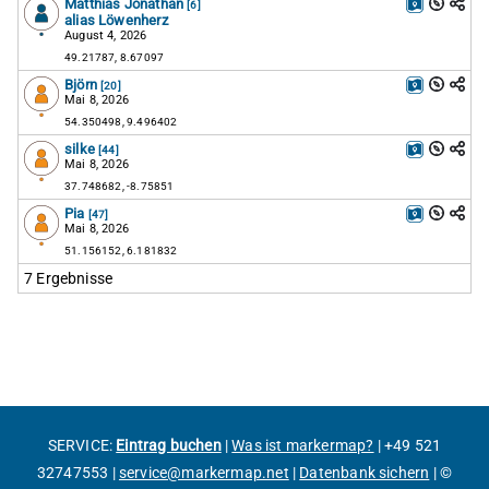
SERVICE:
Eintrag buchen
|
Was ist markermap?
|
+49 521
32747553
|
service@markermap.net
|
Datenbank sichern
|
©