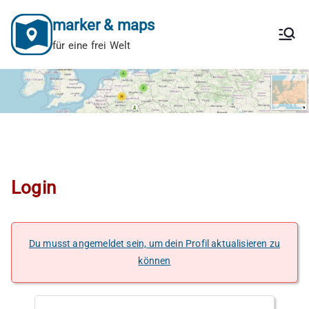
Zum
marker & maps
Inhalt
springen
für eine frei Welt
Login
Du musst angemeldet sein, um dein Profil aktualisieren zu
können