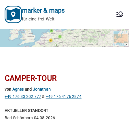
Zum
marker & maps
Inhalt
springen
für eine frei Welt
CAMPER-TOUR
von
Agnes
und
Jonathan
+49 176 83 202 777
&
+49 176 4176 2874
AKTUELLER STANDORT
Bad Schönborn 04.08.2026