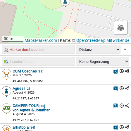
30 m
MapsMarker.com
|
Karte: ©
OpenStreetMap Mitwirkende
CQM Coaches
[11]
Mai 17, 2026
43.461796, -5.058858
Agnes
[12]
August 4, 2026
49.21787, 8.67097
CAMPER-TOUR
[13]
von Agnes & Jonathan
August 4, 2026
49.21787, 8.67097
artistopia
[14]