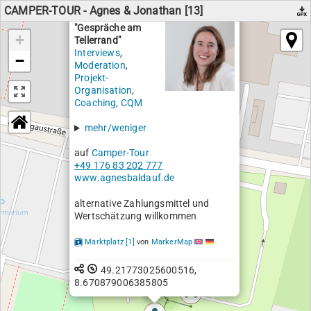
Terrania
fip 7ak1210es
CAMPER-TOUR - Agnes & Jonathan [13]
"Gespräche am
+
Tellerrand"
Interviews
,
−
Moderation
,
Projekt-
Organisation
,
Coaching,
CQM
mehr/weniger
auf
Camper-Tour
+49 176 83 202 777
www.agnesbaldauf.de
alternative Zahlungsmittel und
Wertschätzung willkommen
Marktplatz [1]
von
MarkerMap
49.21773025600516,
8.670879006385805
3