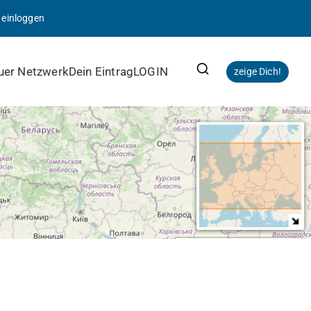
|
einloggen
uer Netzwerk
Dein Eintrag
LOGIN
zeige Dich!