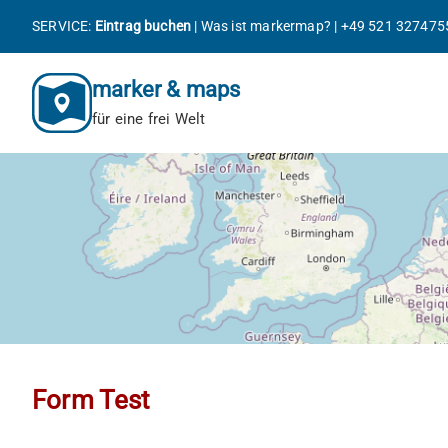
Zum
SERVICE:
Eintrag buchen
|
Was ist markermap?
|
+49 521 327475
Inhalt
springen
marker & maps
für eine frei Welt
Form Test