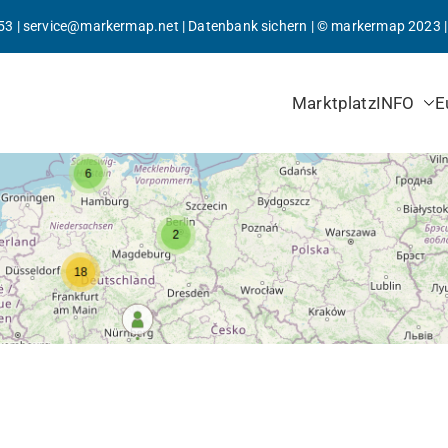
53
|
service@markermap.net
|
Datenbank sichern
|
©
markermap
2023 
Marktplatz
INFO
E