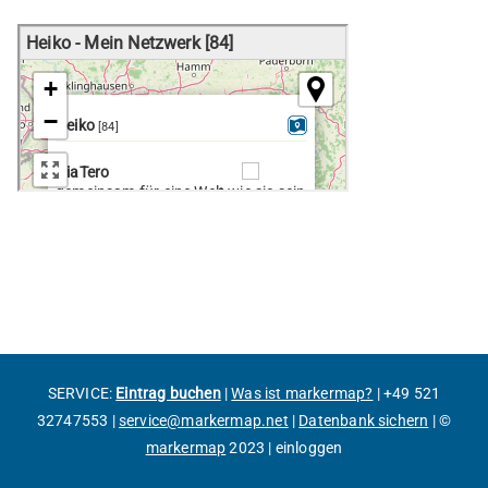
SERVICE:
Eintrag buchen
|
Was ist markermap?
|
+49 521
32747553
|
service@markermap.net
|
Datenbank sichern
|
©
markermap
2023 |
einloggen