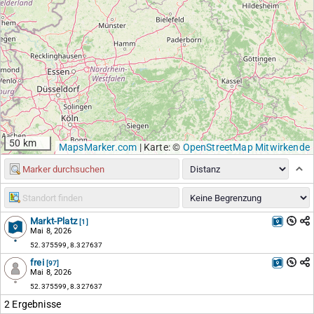
50 km
MapsMarker.com
|
Karte: ©
OpenStreetMap Mitwirkende
Markt-Platz
[1]
Mai 8, 2026
52.375599, 8.327637
frei
[97]
Mai 8, 2026
52.375599, 8.327637
2 Ergebnisse