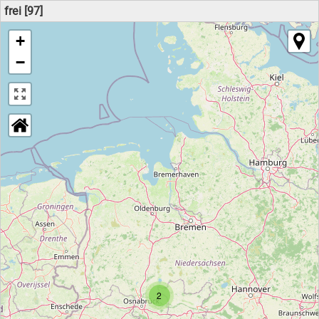
frei [97]
+
−
2