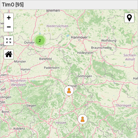
TimO [95]
+
−
2