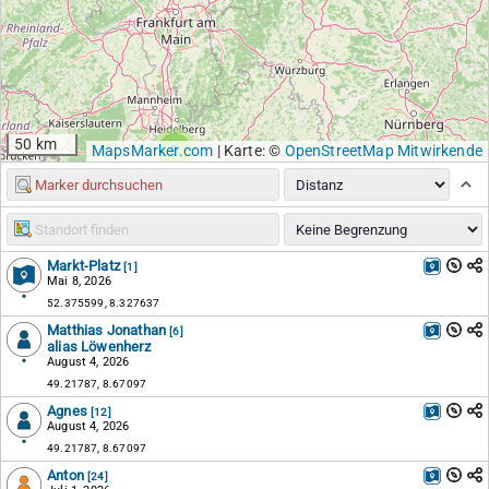
50 km
2
MapsMarker.com
|
Karte: ©
OpenStreetMap Mitwirkende
Markt-Platz
[1]
Mai 8, 2026
52.375599, 8.327637
Matthias Jonathan
[6]
alias Löwenherz
August 4, 2026
49.21787, 8.67097
Agnes
[12]
August 4, 2026
49.21787, 8.67097
Anton
[24]