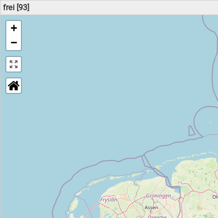
frei [93]
+
−