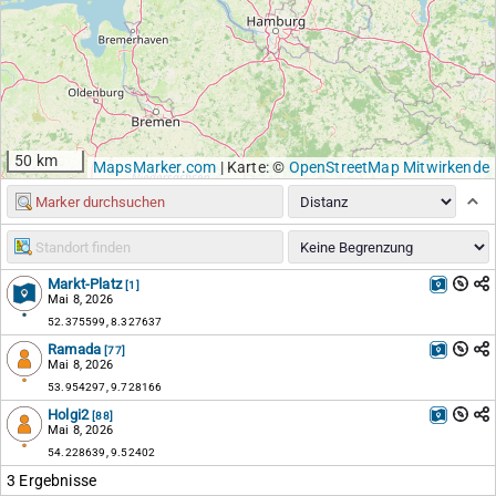
50 km
MapsMarker.com
|
Karte: ©
OpenStreetMap Mitwirkende
Markt-Platz
[1]
Mai 8, 2026
52.375599, 8.327637
Ramada
[77]
Mai 8, 2026
53.954297, 9.728166
Holgi2
[88]
Mai 8, 2026
54.228639, 9.52402
3 Ergebnisse