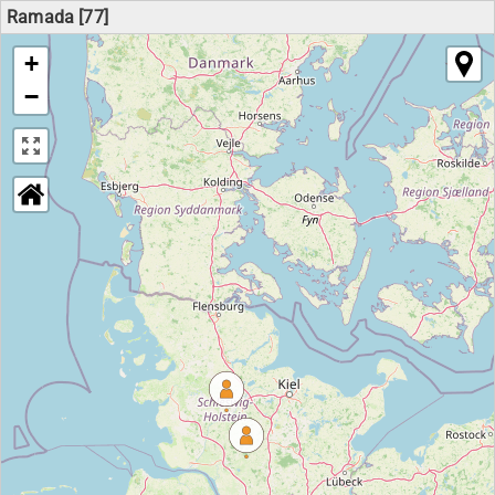
Ramada [77]
+
−