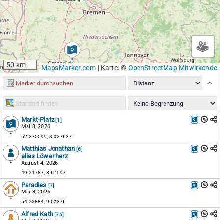
50 km
MapsMarker.com
|
Karte: ©
OpenStreetMap Mitwirkende
Markt-Platz
[1]
Mai 8, 2026
52.375599, 8.327637
Matthias Jonathan
[6]
alias Löwenherz
August 4, 2026
49.21787, 8.67097
Paradies
[7]
Mai 8, 2026
54.22884, 9.52376
Alfred Kath
[76]