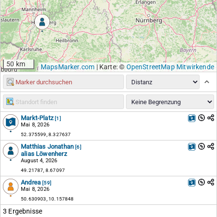
50 km
MapsMarker.com
|
Karte: ©
OpenStreetMap Mitwirkende
Markt-Platz
[1]
Mai 8, 2026
52.375599, 8.327637
Matthias Jonathan
[6]
alias Löwenherz
August 4, 2026
49.21787, 8.67097
Andrea
[59]
Mai 8, 2026
50.630903, 10.157848
3 Ergebnisse