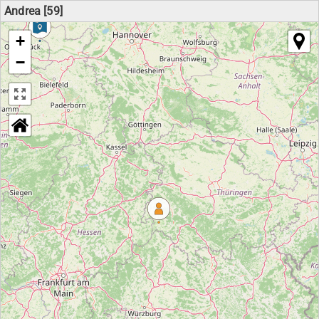
Andrea [59]
+
−