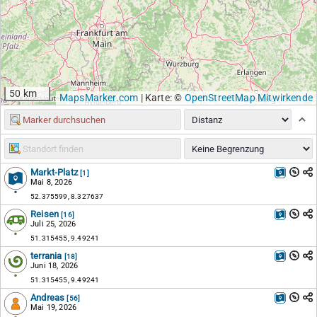
50 km
MapsMarker.com
|
Karte: ©
OpenStreetMap Mitwirkende
Markt-Platz
[1]
Mai 8, 2026
52.375599, 8.327637
Reisen
[16]
Juli 25, 2026
51.315455, 9.49241
terrania
[18]
Juni 18, 2026
51.315455, 9.49241
Andreas
[56]
Mai 19, 2026