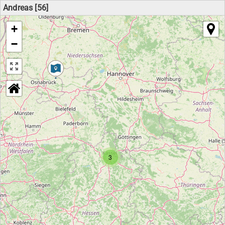
Andreas [56]
+
−
3