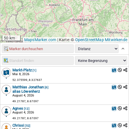
50 km
MapsMarker.com
|
Karte: ©
OpenStreetMap Mitwirkende
Markt-Platz
[1]
Mai 8, 2026
52.375599, 8.327637
Matthias Jonathan
[6]
alias Löwenherz
August 4, 2026
49.21787, 8.67097
Agnes
[12]
August 4, 2026
49.21787, 8.67097
Chrissi
[52]