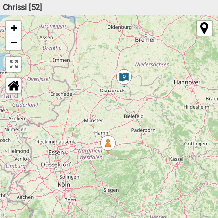
Chrissi [52]
+
−