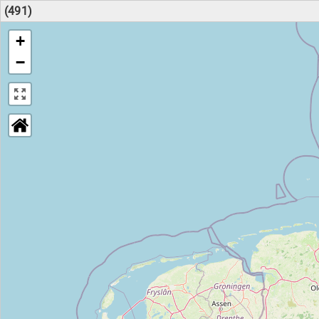
(491)
+
−