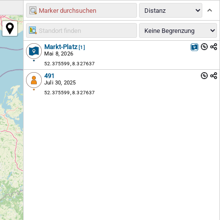
Markt-Platz
[1]
Mai 8, 2026
52.375599, 8.327637
491
Juli 30, 2025
52.375599, 8.327637