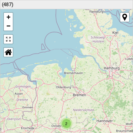
(487)
+
−
2