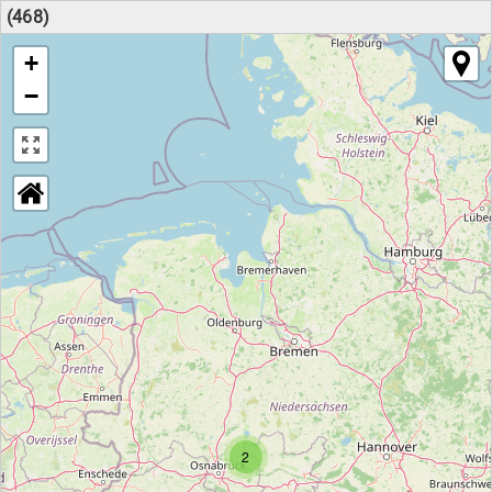
(468)
+
−
2