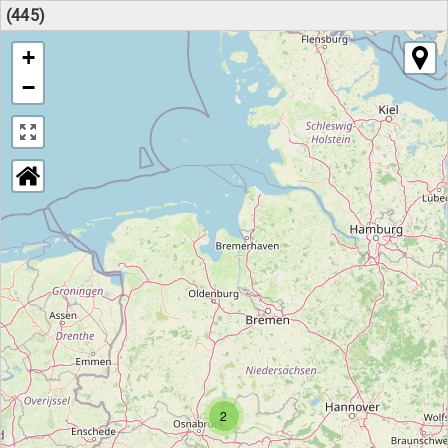
(445)
+
−
2