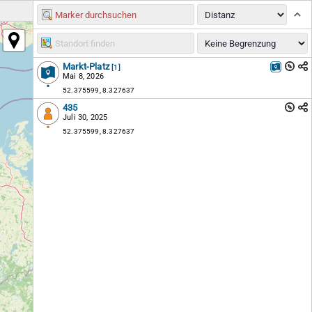
Markt-Platz
[1]
Mai 8, 2026
52.375599, 8.327637
435
Juli 30, 2025
52.375599, 8.327637