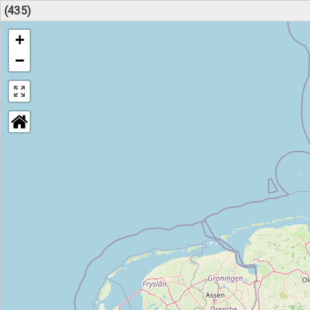
(435)
+
−