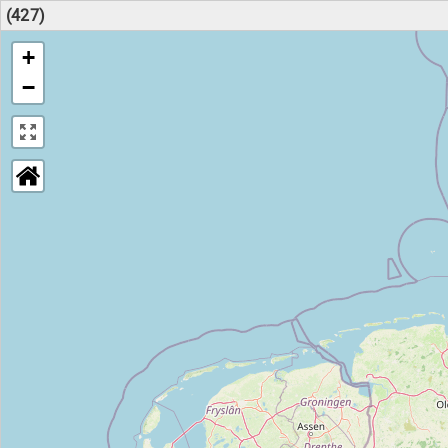
(427)
+
−