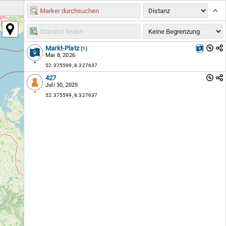
Markt-Platz
[1]
Mai 8, 2026
52.375599, 8.327637
427
Juli 30, 2025
52.375599, 8.327637