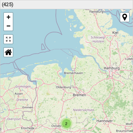
(425)
+
−
2