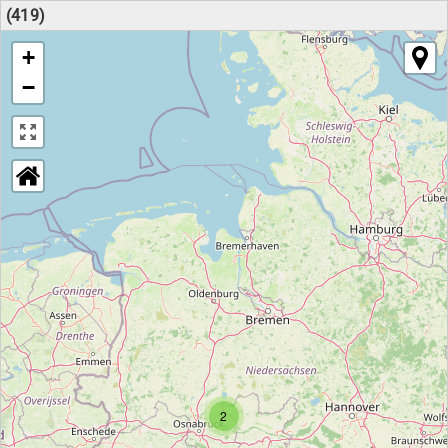
(419)
+
−
2