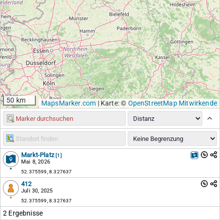
50 km
MapsMarker.com
|
Karte: ©
OpenStreetMap Mitwirkende
Markt-Platz
[1]
Mai 8, 2026
52.375599, 8.327637
412
Juli 30, 2025
52.375599, 8.327637
2 Ergebnisse