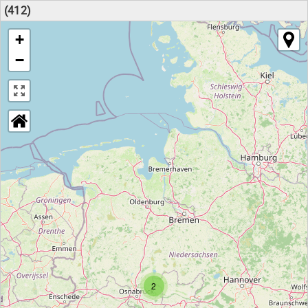
(412)
+
−
2