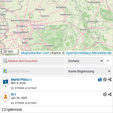
50 km
MapsMarker.com
|
Karte: ©
OpenStreetMap Mitwirkende
Markt-Platz
[1]
Mai 8, 2026
52.375599, 8.327637
411
Juli 30, 2025
52.375599, 8.327637
2 Ergebnisse