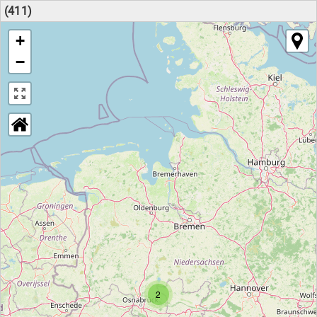
(411)
+
−
2