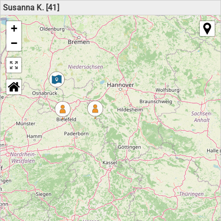
Susanna K. [41]
+
−