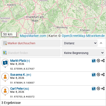
50 km
MapsMarker.com
|
Karte: ©
OpenStreetMap Mitwirkende
Markt-Platz
[1]
Mai 8, 2026
52.375599, 8.327637
Susanna K.
[41]
Mai 8, 2026
51.978084, 9.183837
Carl Peter
[42]
Mai 8, 2026
51.970703, 8.463372
3 Ergebnisse