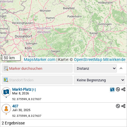
50 km
MapsMarker.com
|
Karte: ©
OpenStreetMap Mitwirkende
Markt-Platz
[1]
Mai 8, 2026
52.375599, 8.327637
407
Juli 30, 2025
52.375599, 8.327637
2 Ergebnisse