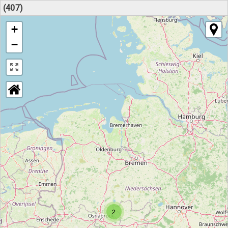
(407)
+
−
2