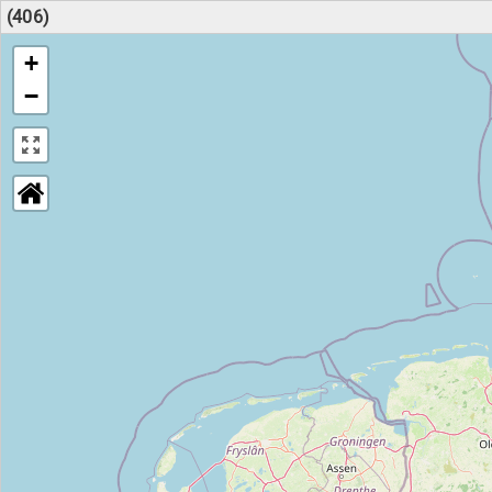
(406)
+
−