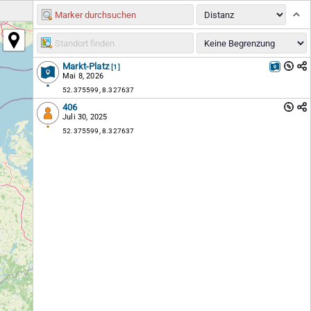
Markt-Platz
[1]
Mai 8, 2026
52.375599, 8.327637
406
Juli 30, 2025
52.375599, 8.327637