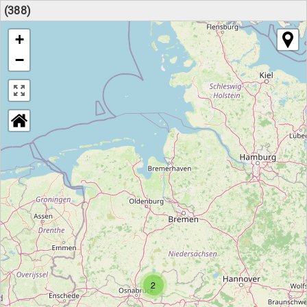
(388)
+
−
2