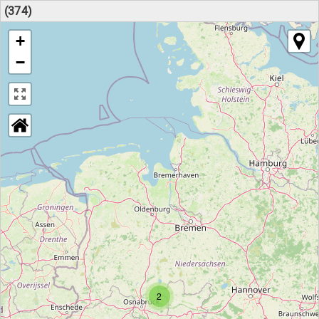
(374)
+
−
2