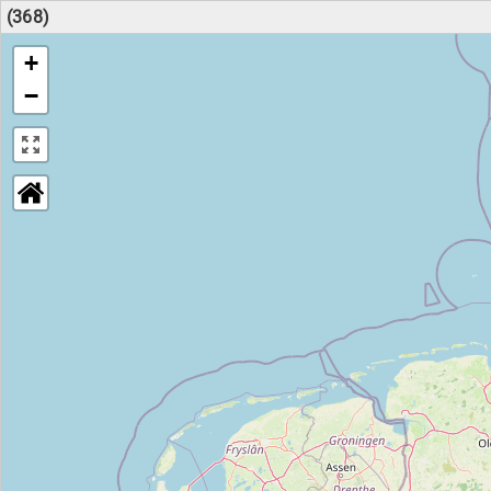
(368)
+
−