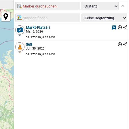
Markt-Platz
[1]
Mai 8, 2026
52.375599, 8.327637
368
Juli 30, 2025
52.375599, 8.327637