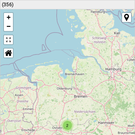
(356)
+
−
2