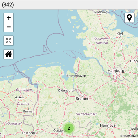
(342)
+
−
2