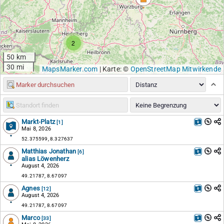
2
50 km
30 mi
MapsMarker.com
|
Karte: ©
OpenStreetMap Mitwirkende
Markt-Platz
[1]
Mai 8, 2026
52.375599, 8.327637
Matthias Jonathan
[6]
alias Löwenherz
August 4, 2026
49.21787, 8.67097
Agnes
[12]
August 4, 2026
49.21787, 8.67097
Marco
[33]