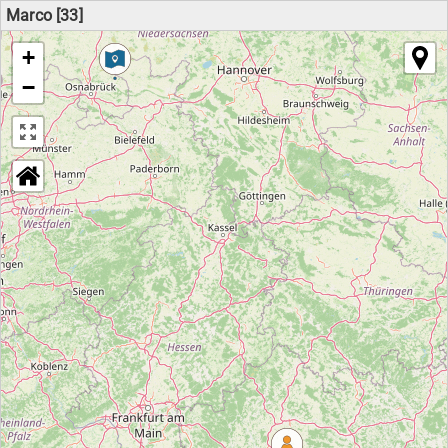
Marco [33]
+
−