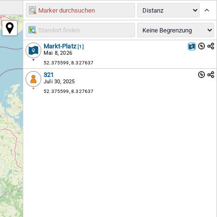
Markt-Platz
[1]
Mai 8, 2026
52.375599, 8.327637
321
Juli 30, 2025
52.375599, 8.327637