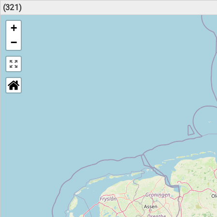
(321)
+
−