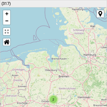
(317)
+
−
2