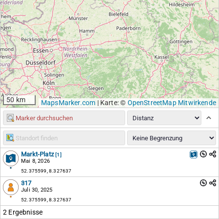
50 km
MapsMarker.com
|
Karte: ©
OpenStreetMap Mitwirkende
Markt-Platz
[1]
Mai 8, 2026
52.375599, 8.327637
317
Juli 30, 2025
52.375599, 8.327637
2 Ergebnisse