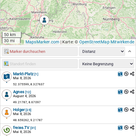
50 km
30 mi
MapsMarker.com
|
Karte: ©
OpenStreetMap Mitwirkende
Markt-Platz
[1]
Mai 8, 2026
52.375599, 8.327637
Agnes
[12]
August 4, 2026
49.21787, 8.67097
Holger
[25]
Mai 8, 2026
48.659262, 9.21787
freies.TV
[31]
Mai 8, 2026