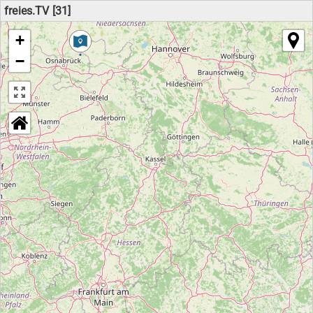
freies.TV [31]
+
−