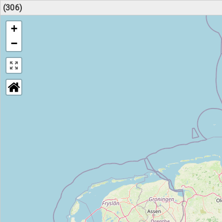
(306)
+
−