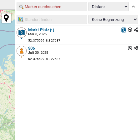
Markt-Platz
[1]
Mai 8, 2026
52.375599, 8.327637
306
Juli 30, 2025
52.375599, 8.327637