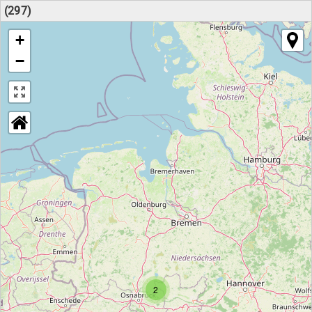
(297)
+
−
2