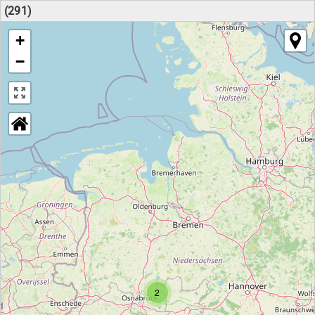
(291)
+
−
2