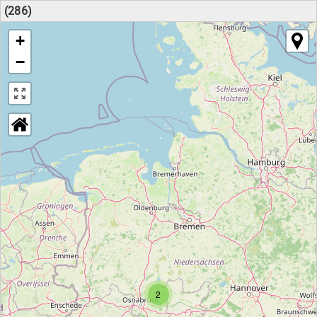
(286)
+
−
2