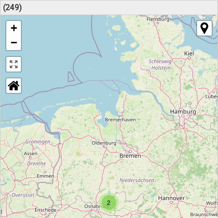
(249)
+
−
2