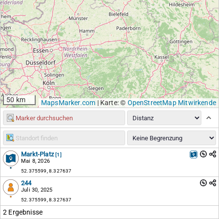
50 km
MapsMarker.com
|
Karte: ©
OpenStreetMap Mitwirkende
Markt-Platz
[1]
Mai 8, 2026
52.375599, 8.327637
244
Juli 30, 2025
52.375599, 8.327637
2 Ergebnisse