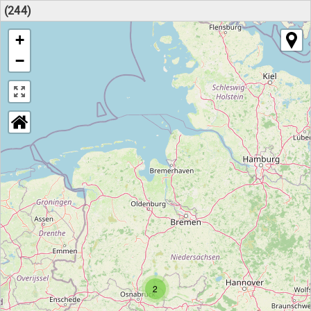
(244)
+
−
2