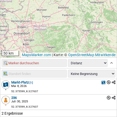
50 km
MapsMarker.com
|
Karte: ©
OpenStreetMap Mitwirkende
Markt-Platz
[1]
Mai 8, 2026
52.375599, 8.327637
236
Juli 30, 2025
52.375599, 8.327637
2 Ergebnisse