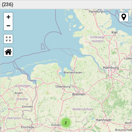
(236)
+
−
2