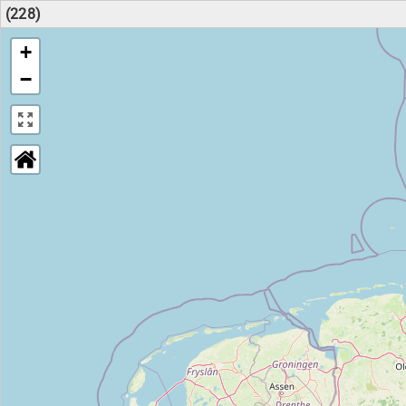
(228)
+
−