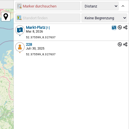
Markt-Platz
[1]
Mai 8, 2026
52.375599, 8.327637
228
Juli 30, 2025
52.375599, 8.327637