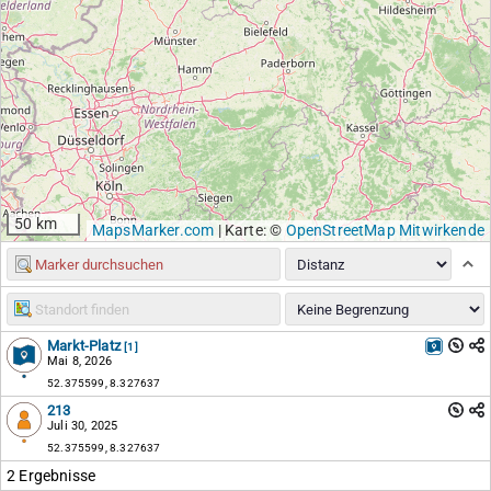
50 km
MapsMarker.com
|
Karte: ©
OpenStreetMap Mitwirkende
Markt-Platz
[1]
Mai 8, 2026
52.375599, 8.327637
213
Juli 30, 2025
52.375599, 8.327637
2 Ergebnisse