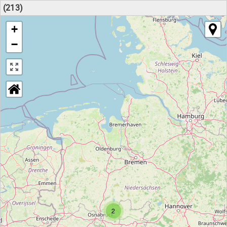
(213)
+
−
2