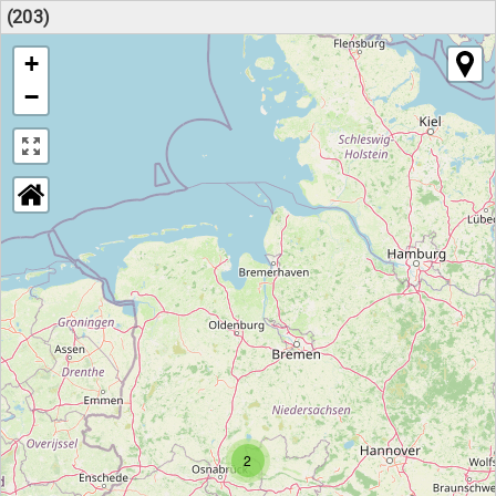
(203)
+
−
2