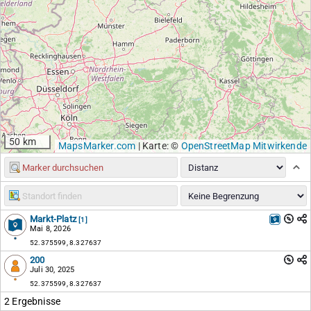
50 km
MapsMarker.com
|
Karte: ©
OpenStreetMap Mitwirkende
Markt-Platz
[1]
Mai 8, 2026
52.375599, 8.327637
200
Juli 30, 2025
52.375599, 8.327637
2 Ergebnisse