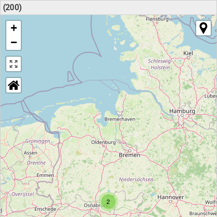
(200)
+
−
2