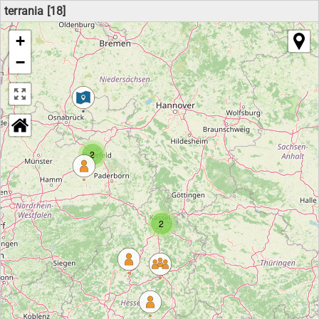
terrania [18]
+
−
2
2