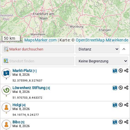
50 km
MapsMarker.com
|
Karte: ©
OpenStreetMap Mitwirkende
Markt-Platz
[1]
Mai 8, 2026
52.375599, 8.327637
Löwenherz Stiftung
[3]
Mai 8, 2026
51.970703, 8.463372
Holgi
[4]
Mai 8, 2026
54.19774, 9.24277
Bibo
[5]
Mai 8, 2026