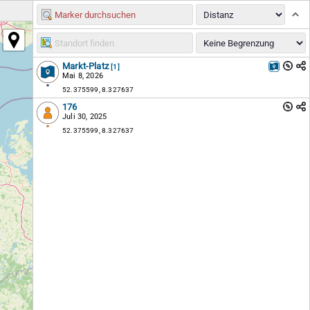
Markt-Platz
[1]
Mai 8, 2026
52.375599, 8.327637
176
Juli 30, 2025
52.375599, 8.327637