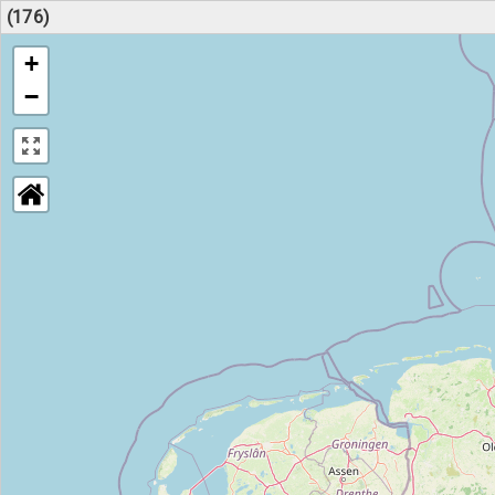
(176)
+
−